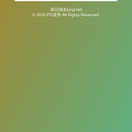
易记域名long.bet
© 2026 PG直营 All Rights Reserved.