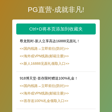
PG直营-成就非凡!
Ctrl+D将本页添加到收藏夹
尊龙凯时-新人立享高达16888见面礼！
<<国内线路→立即前往(防封)>>
<<海外或VPN线路(邮箱注册)>>
<<新人16888见面礼领取入口>>
918博天堂-首存限时赠送100%礼金！
<<国内线路→立即前往(防封)>>
<<海外或VPN线路(邮箱注册)>>
<<首存送100%礼金领取入口>>